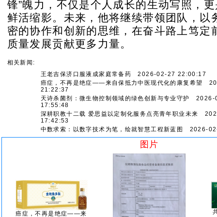
锋”魄力，不仅是个人成长的生动写照，更
鲜活缩影。未来，他将继续带领团队，以
密的协作和创新的思维，在奋斗路上笃定
质量发展贡献更多力量。
相关新闻:
王老吉保济口服液成家庭常备药
2026-02-27 22:00:17
癌症，不再是绝症——来自保抵力中医现代化的康复希望
202
21:22:37
天诗杀菌剂：微生物控制领域的绿色创新与专业守护
2026-0
17:55:48
深耕职教十二载 爱思益以定制化服务点亮青年职业未来
2026
17:42:53
中数求索：以数字技术为笔，绘就智慧工程新蓝图
2026-02-
图片
癌症，不再是绝症——来