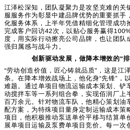
江泽松深知，团队凝聚力是攻坚克难的关
服服务作为彰显中建品牌优势的重要抓手
化服务体系，上半年凭借精细化管理成功抢
完成客户回访42次，以贴心服务赢得100
度，用实际行动擦亮公司品牌，也让团队
强归属感与战斗力。
创新驱动发展，做降本增效的“排头
“劳动创造价值，匠心铸就品质”，这是江
条。在降本增效战场上，他化身“先锋”，
难题。通过单项目物流运输成本策划、铲
动搅拌车等一系列组合拳，实现佰润厂上
百万余元。针对物流车队，他精心策划油
配方案，为特殊项目量身定制运输成本策
项目，他积极推动泵送单价平移与结算单
展单项目运输及泵费单项目竞价。每一次